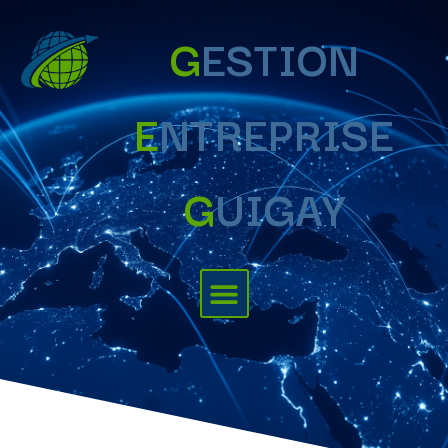
G
ESTION
E
NTREPRISE
G
UIGAY